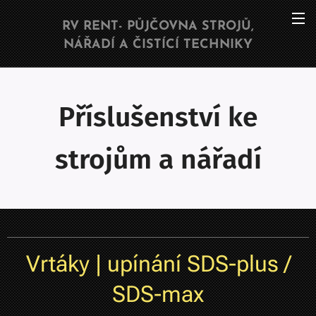
RV RENT- PŮJČOVNA STROJŮ,
NÁŘADÍ A ČISTÍCÍ TECHNIKY
Příslušenství ke
strojům a nářadí
Vrtáky | upínání SDS-plus /
SDS-max