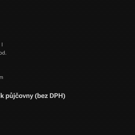
 l
od.
mm
k půjčovny (bez DPH)