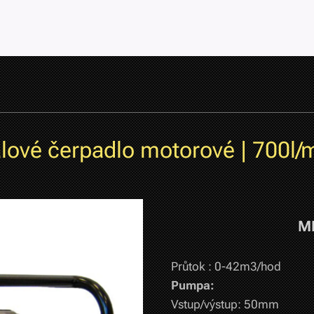
lové čerpadlo motorové | 700l/
M
Průtok : 0-42m3/hod
Pumpa:
Vstup/výstup: 50mm