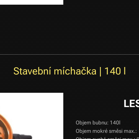
Stavební míchačka | 140 l
LE
Objem bubnu: 140l
Objem mokré směsi max.: