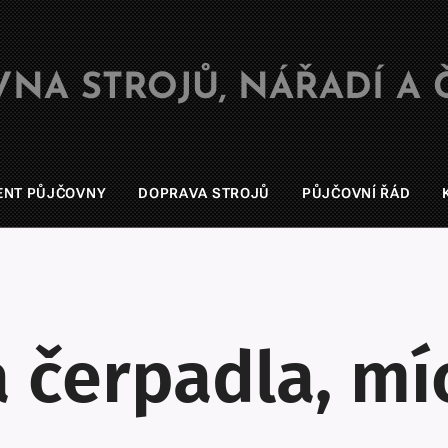
VNA STROJŮ, NÁŘADÍ A Č
ENT PŮJČOVNY
DOPRAVA STROJŮ
PŮJČOVNÍ ŘÁD
 čerpadla, m