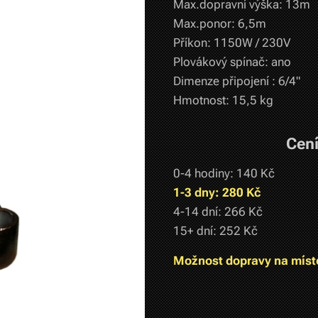
Max.dopravní výška: 13m
Max.ponor: 6,5m
Příkon: 1150W / 230V
Plovákový spínač: ano
Dimenze připojení : 6/4"
Hmotnost: 15,5 kg
Cení
0-4 hodiny: 140 Kč
1-3 dny: 280 Kč
4-14 dní: 266 Kč
15+ dní: 252 Kč
Možnost dopravy na míst