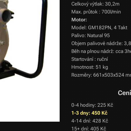
Celkový výtlak: 30,2m
Max. průtok : 700l/min
Motor:
Model: GM182PN, 4 Takt
Palivo: Natural 95
Objem palivové nádrže: 3,8
Běh na plnou nádrž: cca 3h
Startování : ruční
Hmotnost: 51 kg
Rozměry: 661x503x524 
Cení
0-4 hodiny: 225 Kč
1-3 dny: 450 Kč
4-14 dní: 428 Kč
15+ dní: 405 Kč