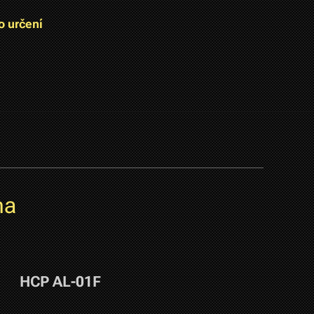
o určení
na
HCP AL-01F